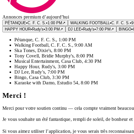
Annonces premium d’aujourd’hui
PÉTANQUE
•
C. F. C. S.
•
1:00 PM
↗
WALKING FOOTBALL
•
C. F. C. S.
•
9
HAPPY HOUR
•
Rudy's
•
3:00 PM
↗
DJ LEE
•
Rudy's
•
7:00 PM
↗
BINGO
•
Pétanque
,
C. F. C. S.
,
1:00 PM
Walking Football
,
C. F. C. S.
,
9:00 AM
Ska Tones
,
Dixie's
,
8:00 PM
Tony Covell
,
Bridie Murphy's
,
8:00 PM
Musical Entertainment
,
Casa Club
,
4:30 PM
Happy Hour
,
Rudy's
,
3:00 PM
DJ Lee
,
Rudy's
,
7:00 PM
Bingo
,
Casa Club
,
3:30 PM
Karaoke with Damo
,
Estudio 54
,
8:00 PM
Merci !
Merci pour votre soutien continu — cela compte vraiment beaucou
Je vous souhaite un été fantastique, rempli de soleil, de bonheur et
Si vous aimez utiliser l’application, je vous serais très reconnaiss