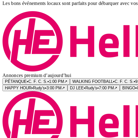
Les bons événements locaux sont parfaits pour débarquer avec vos 
Annonces premium d’aujourd’hui
PÉTANQUE
•
C. F. C. S.
•
1:00 PM
↗
WALKING FOOTBALL
•
C. F. C. S.
•
9
HAPPY HOUR
•
Rudy's
•
3:00 PM
↗
DJ LEE
•
Rudy's
•
7:00 PM
↗
BINGO
•