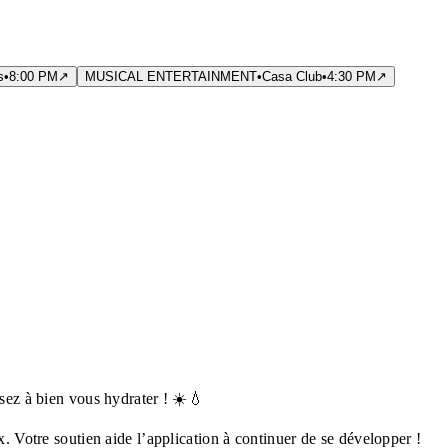
s
•
8:00 PM
↗
MUSICAL ENTERTAINMENT
•
Casa Club
•
4:30 PM
↗
nsez à bien vous hydrater ! ☀️💧
x. Votre soutien aide l’application à continuer de se développer !