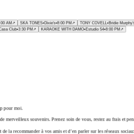
:00 AM
↗
SKA TONES
•
Dixie's
•
8:00 PM
↗
TONY COVELL
•
Bridie Murphy'
Casa Club
•
3:30 PM
↗
KARAOKE WITH DAMO
•
Estudio 54
•
8:00 PM
↗
p pour moi.
 de merveilleux souvenirs. Prenez soin de vous, restez au frais et pe
ant de la recommander à vos amis et d’en parler sur les réseaux sociau